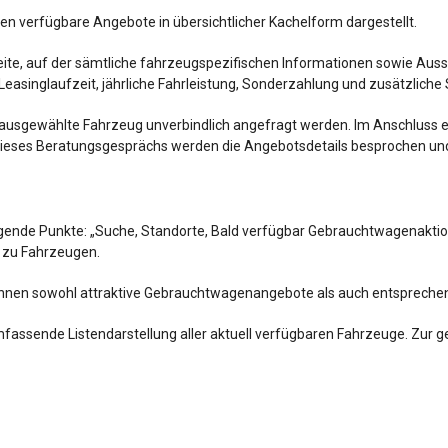
 verfügbare Angebote in übersichtlicher Kachelform dargestellt.
seite, auf der sämtliche fahrzeugspezifischen Informationen sowie Au
easinglaufzeit, jährliche Fahrleistung, Sonderzahlung und zusätzliche S
ausgewählte Fahrzeug unverbindlich angefragt werden. Im Anschluss e
n dieses Beratungsgesprächs werden die Angebotsdetails besprochen u
gende Punkte: „Suche, Standorte, Bald verfügbar Gebrauchtwagenaktion
n zu Fahrzeugen.
nnen sowohl attraktive Gebrauchtwagenangebote als auch entspreche
assende Listendarstellung aller aktuell verfügbaren Fahrzeuge. Zur ge