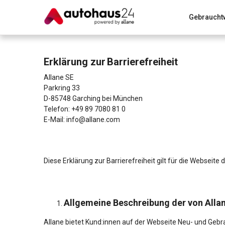
Gebraucht
Zum Antrag
Alle Fragen & Antworten
München
Erklärung zur Barrierefreiheit
Wir bewerten dein Auto
Rund um die Inzahlungnahme
Allane SE
Parkring 33
D-85748 Garching bei München
Telefon: +49 89 7080 81 0
E-Mail:
info@allane.com
Diese Erklärung zur Barrierefreiheit gilt für die Webseite
Allgemeine Beschreibung der von Alla
Allane bietet Kund:innen auf der Webseite Neu- und Geb