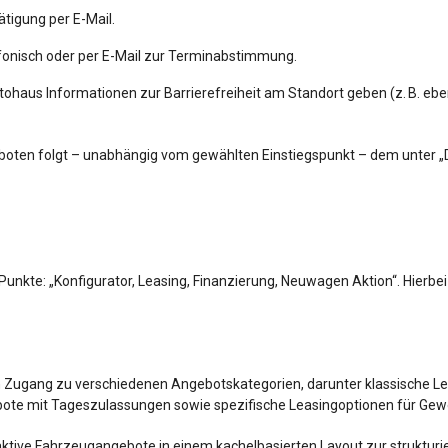
tigung per E-Mail.
efonisch oder per E-Mail zur Terminabstimmung.
ohaus Informationen zur Barrierefreiheit am Standort geben (z. B. eben
eboten folgt – unabhängig vom gewählten Einstiegspunkt – dem unter 
unkte: „Konfigurator, Leasing, Finanzierung, Neuwagen Aktion“. Hierbe
Zugang zu verschiedenen Angebotskategorien, darunter klassische Lea
ebote mit Tageszulassungen sowie spezifische Leasingoptionen für Ge
aktive Fahrzeugangebote in einem kachelbasierten Layout zur strukturi