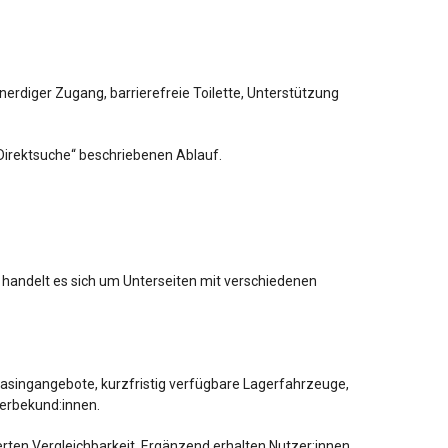
erdiger Zugang, barrierefreie Toilette, Unterstützung
„Direktsuche“ beschriebenen Ablauf.
i handelt es sich um Unterseiten mit verschiedenen
singangebote, kurzfristig verfügbare Lagerfahrzeuge,
werbekund:innen.
erten Vergleichbarkeit. Ergänzend erhalten Nutzer:innen