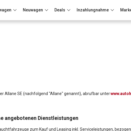
wagen
Neuwagen
Deals
Inzahlungnahme
Mark
Berlin
Frankfurt
Wuppertal
 der Allane SE (nachfolgend "Allane" genannt), abrufbar unter
www.autoh
ne angebotenen Dienstleistungen
rauchtfahrzeuge zum Kauf und Leasing inkl. Serviceleistungen, bezogen