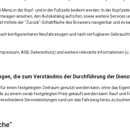
in Menü in der Kopf- und in der Fußzeile bedient werden. In der Kopfzei
uchtwagen ansehen, den Autokatalog aufrufen, sowie weitere Services
t mittels der "Zurück"-Schaltfläche des Browsers navigierbar und es 
s nach konfigurierbaren Neufahrzeugen und nach verfügbaren Gebrauc
(Impressum, AGB, Datenschutz) und weitere relevante Informationen (
gen, die zum Verständnis der Durchführung der Dienst
g für einen festgelegten Zeitraum genutzt werden kann, ohne das Eigen
de zu einem vorab festgelegten Preis gekauft werden kann. Kauf und F
 verschiedene Serviceleistungen rund um das Fahrzeug hinzu zu buche
uche"