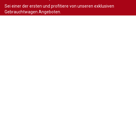
Sei einer der ersten und profitiere von unseren exklusiven
Gebrauchtwagen Angeboten.
Ja, ich möchte den regelmäßigen Newsletter von autohaus24.de mit aktuellen
Informationen zu Neu- Gebrauchtwagen-Angeboten und Kfz-Zubehör der Allane SE, von den
mit Allane SE verbundenen
Konzernunternehmen
sowie
Partnern
erhalten. Näheres
erfahre ich in den
Datenschutzhinweisen
der Allane SE. Ich kann diese Einwilligung
jederzeit mit Wirkung für die Zukunft widerrufen.
Wir sind immer für dich da