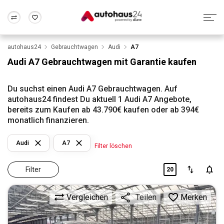
autohaus24
Gebrauchtwagen
Audi
A7
Zum Antrag
Alle Fragen & Antworten
München
Berlin
Audi A7 Gebrauchtwagen mit Garantie kaufen
Wir bewerten dein Auto
Rund um die Inzahlungnahme
Frankfurt
Wuppertal
Du suchst einen Audi A7 Gebrauchtwagen. Auf
autohaus24 findest Du aktuell 1 Audi A7 Angebote,
bereits zum Kaufen ab 43.790€ kaufen oder ab 394€
monatlich finanzieren.
Audi
A7
Filter löschen
Filter
20
Vergleichen
Merken
Teilen