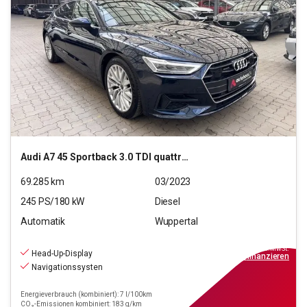
Audi
A7 45 Sportback 3.0 TDI quattro (EURO 6d)
69.285
km
03/2023
245
PS/
180
kW
Diesel
Automatik
Wuppertal
43.790
€
inkl.MwSt.
Head-Up-Display
ab
394€
mtl.
finanzieren
Navigationssysten
Energieverbrauch (kombiniert): 7 l/100km
CO₂-Emissionen kombiniert: 183 g/km