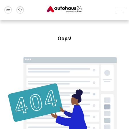
Zum Antrag
Alle Fragen & Antworten
München
Berlin
Wir bewerten dein Auto
Rund um die Inzahlungnahme
Oops!
Frankfurt
Wuppertal