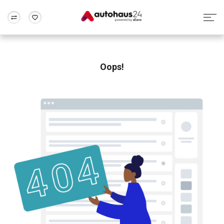
Zum Antrag
Alle Fragen & Antworten
München
Berlin
Wir bewerten dein Auto
Rund um die Inzahlungnahme
Oops!
Frankfurt
Wuppertal