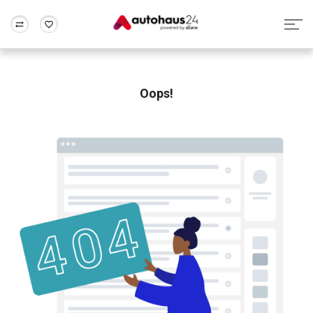
Zum Antrag
Alle Fragen & Antworten
München
Berlin
Wir bewerten dein Auto
Rund um die Inzahlungnahme
Oops!
Frankfurt
Wuppertal