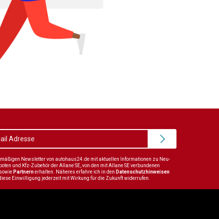
elmäßigen Newsletter von autohaus24.de mit aktuellen Informationen zu Neu-
en und Kfz-Zubehör der Allane SE, von den mit Allane SE verbundenen
sowie
Partnern
erhalten. Näheres erfahre ich in den
Datenschutzhinweisen
diese Einwilligung jederzeit mit Wirkung für die Zukunft widerrufen.