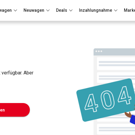
wagen
Neuwagen
Deals
Inzahlungnahme
Mark
Berlin
Frankfurt
Wuppertal
t verfügbar. Aber
ken