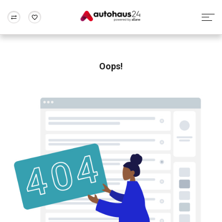
Zum Antrag
Alle Fragen & Antworten
München
Berlin
Wir bewerten dein Auto
Rund um die Inzahlungnahme
Oops!
Frankfurt
Wuppertal