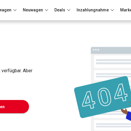
wagen
Neuwagen
Deals
Inzahlungnahme
Mark
Berlin
Frankfurt
Wuppertal
t verfügbar. Aber
ken