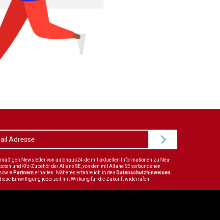
elmäßigen Newsletter von autohaus24.de mit aktuellen Informationen zu Neu-
en und Kfz-Zubehör der Allane SE, von den mit Allane SE verbundenen
sowie
Partnern
erhalten. Näheres erfahre ich in den
Datenschutzhinweisen
diese Einwilligung jederzeit mit Wirkung für die Zukunft widerrufen.