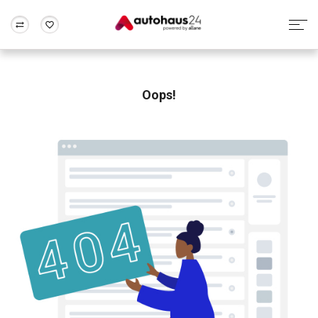
Zum Antrag
Alle Fragen & Antworten
München
Berlin
Wir bewerten dein Auto
Rund um die Inzahlungnahme
Oops!
Frankfurt
Wuppertal