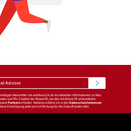
elmäßigen Newsletter von autohaus24.de mit aktuellen Informationen zu Neu-
en und Kfz-Zubehör der Allane SE, von den mit Allane SE verbundenen
sowie
Partnern
erhalten. Näheres erfahre ich in den
Datenschutzhinweisen
diese Einwilligung jederzeit mit Wirkung für die Zukunft widerrufen.