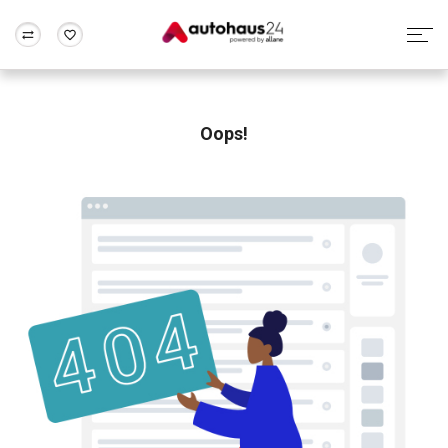
Zum Antrag
Alle Fragen & Antworten
München
Berlin
Wir bewerten dein Auto
Rund um die Inzahlungnahme
Oops!
Frankfurt
Wuppertal