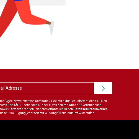
elmäßigen Newsletter von autohaus24.de mit aktuellen Informationen zu Neu-
en und Kfz-Zubehör der Allane SE, von den mit Allane SE verbundenen
sowie
Partnern
erhalten. Näheres erfahre ich in den
Datenschutzhinweisen
diese Einwilligung jederzeit mit Wirkung für die Zukunft widerrufen.