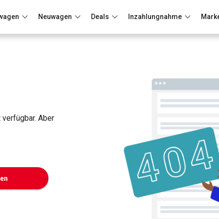
wagen
Neuwagen
Deals
Inzahlungnahme
Mark
Berlin
Frankfurt
Wuppertal
t verfügbar. Aber
ken