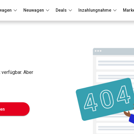
wagen
Neuwagen
Deals
Inzahlungnahme
Mark
Berlin
Frankfurt
Wuppertal
t verfügbar. Aber
ken