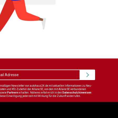
elmäßigen Newsletter von autohaus24.de mit aktuellen Informationen zu Neu-
en und Kfz-Zubehör der Allane SE, von den mit Allane SE verbundenen
sowie
Partnern
erhalten. Näheres erfahre ich in den
Datenschutzhinweisen
diese Einwilligung jederzeit mit Wirkung für die Zukunft widerrufen.