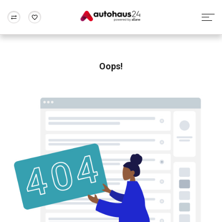
Zum Antrag
Alle Fragen & Antworten
München
Berlin
Wir bewerten dein Auto
Rund um die Inzahlungnahme
Oops!
Frankfurt
Wuppertal