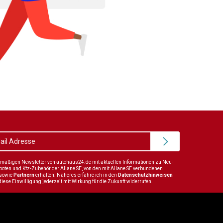
elmäßigen Newsletter von autohaus24.de mit aktuellen Informationen zu Neu-
en und Kfz-Zubehör der Allane SE, von den mit Allane SE verbundenen
sowie
Partnern
erhalten. Näheres erfahre ich in den
Datenschutzhinweisen
diese Einwilligung jederzeit mit Wirkung für die Zukunft widerrufen.