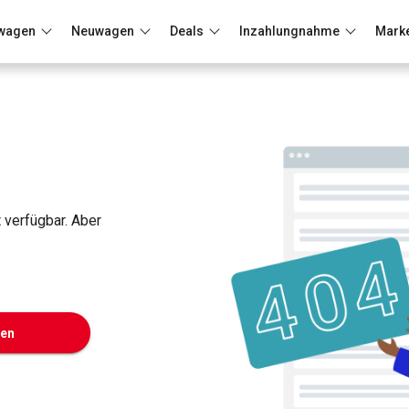
wagen
Neuwagen
Deals
Inzahlungnahme
Mark
Berlin
Frankfurt
Wuppertal
t verfügbar. Aber
ken