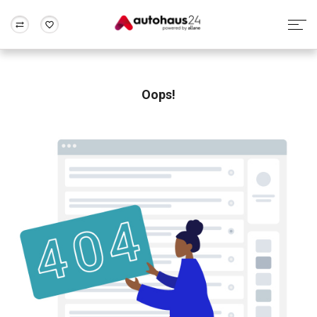
Zum Antrag
Alle Fragen & Antworten
München
Berlin
Wir bewerten dein Auto
Rund um die Inzahlungnahme
Oops!
Frankfurt
Wuppertal