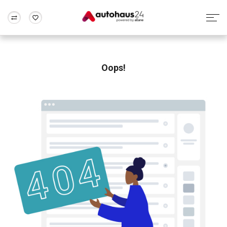
Zum Antrag
Alle Fragen & Antworten
München
Berlin
Wir bewerten dein Auto
Rund um die Inzahlungnahme
Oops!
Frankfurt
Wuppertal