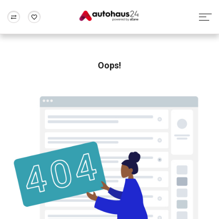
Zum Antrag
Alle Fragen & Antworten
München
Berlin
Wir bewerten dein Auto
Rund um die Inzahlungnahme
Oops!
Frankfurt
Wuppertal