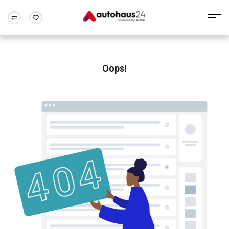
Zum Antrag
Alle Fragen & Antworten
München
Berlin
Wir bewerten dein Auto
Rund um die Inzahlungnahme
Oops!
Frankfurt
Wuppertal