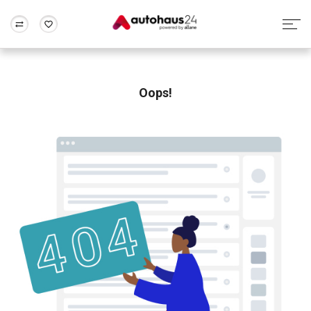
Zum Antrag
Alle Fragen & Antworten
München
Berlin
Wir bewerten dein Auto
Rund um die Inzahlungnahme
Oops!
Frankfurt
Wuppertal