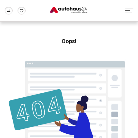
Zum Antrag
Alle Fragen & Antworten
München
Berlin
Wir bewerten dein Auto
Rund um die Inzahlungnahme
Oops!
Frankfurt
Wuppertal