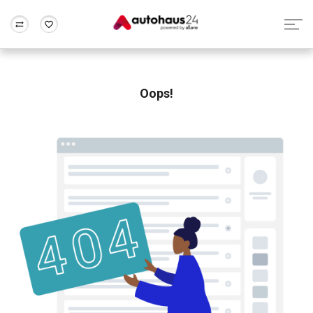
Zum Antrag
Alle Fragen & Antworten
München
Berlin
Wir bewerten dein Auto
Rund um die Inzahlungnahme
Oops!
Frankfurt
Wuppertal