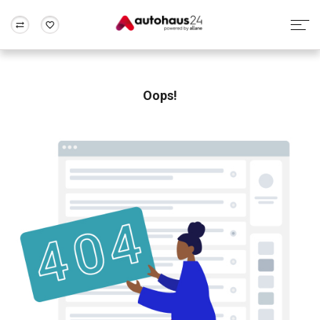
Zum Antrag
Alle Fragen & Antworten
München
Berlin
Wir bewerten dein Auto
Rund um die Inzahlungnahme
Oops!
Frankfurt
Wuppertal