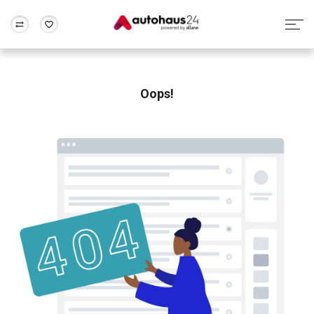
Zum Antrag
Alle Fragen & Antworten
München
Berlin
Wir bewerten dein Auto
Rund um die Inzahlungnahme
Oops!
Frankfurt
Wuppertal