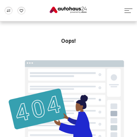
Zum Antrag
Alle Fragen & Antworten
München
Berlin
Wir bewerten dein Auto
Rund um die Inzahlungnahme
Oops!
Frankfurt
Wuppertal