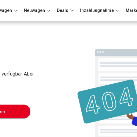
wagen
Neuwagen
Deals
Inzahlungnahme
Mark
Berlin
Frankfurt
Wuppertal
t verfügbar. Aber
ken