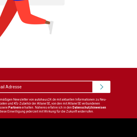
elmäßigen Newsletter von autohaus24.de mit aktuellen Informationen zu Neu-
en und Kfz-Zubehör der Allane SE, von den mit Allane SE verbundenen
sowie
Partnern
erhalten. Näheres erfahre ich in den
Datenschutzhinweisen
diese Einwilligung jederzeit mit Wirkung für die Zukunft widerrufen.