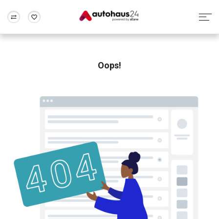
Zum Antrag
Alle Fragen & Antworten
München
Berlin
Wir bewerten dein Auto
Rund um die Inzahlungnahme
Oops!
Frankfurt
Wuppertal