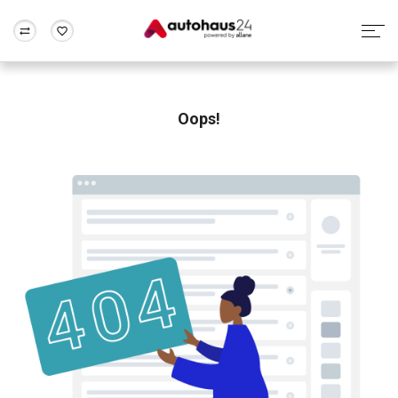
Zum Antrag
Alle Fragen & Antworten
München
Berlin
Wir bewerten dein Auto
Rund um die Inzahlungnahme
Oops!
Frankfurt
Wuppertal