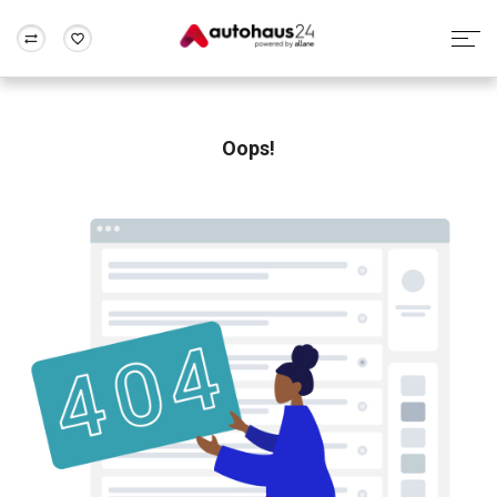
Zum Antrag
Alle Fragen & Antworten
München
Berlin
Wir bewerten dein Auto
Rund um die Inzahlungnahme
Oops!
Frankfurt
Wuppertal