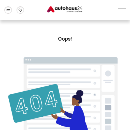
Zum Antrag
Alle Fragen & Antworten
München
Berlin
Wir bewerten dein Auto
Rund um die Inzahlungnahme
Oops!
Frankfurt
Wuppertal