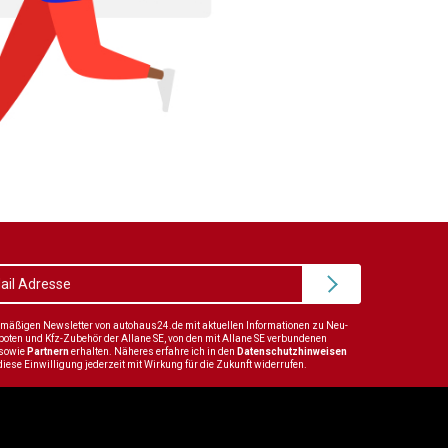
elmäßigen Newsletter von autohaus24.de mit aktuellen Informationen zu Neu-
en und Kfz-Zubehör der Allane SE, von den mit Allane SE verbundenen
sowie
Partnern
erhalten. Näheres erfahre ich in den
Datenschutzhinweisen
diese Einwilligung jederzeit mit Wirkung für die Zukunft widerrufen.