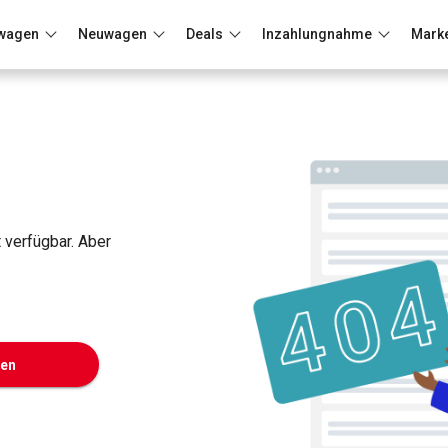
wagen
Neuwagen
Deals
Inzahlungnahme
Mark
Berlin
Frankfurt
Wuppertal
t verfügbar. Aber
ken