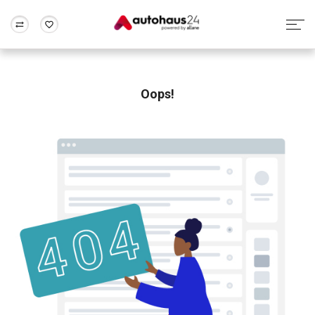
Zum Antrag
Alle Fragen & Antworten
München
Berlin
Wir bewerten dein Auto
Rund um die Inzahlungnahme
Oops!
Frankfurt
Wuppertal