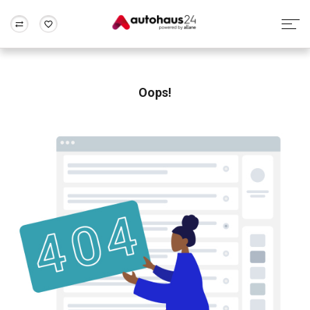
Zum Antrag
Alle Fragen & Antworten
München
Berlin
Wir bewerten dein Auto
Rund um die Inzahlungnahme
Oops!
Frankfurt
Wuppertal