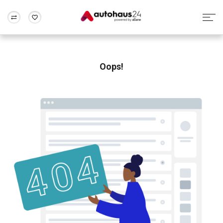
Zum Antrag
Alle Fragen & Antworten
München
Berlin
Wir bewerten dein Auto
Rund um die Inzahlungnahme
Oops!
Frankfurt
Wuppertal