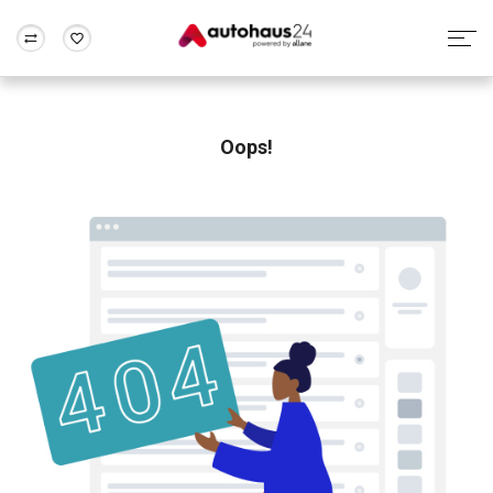
Zum Antrag
Alle Fragen & Antworten
München
Berlin
Wir bewerten dein Auto
Rund um die Inzahlungnahme
Oops!
Frankfurt
Wuppertal