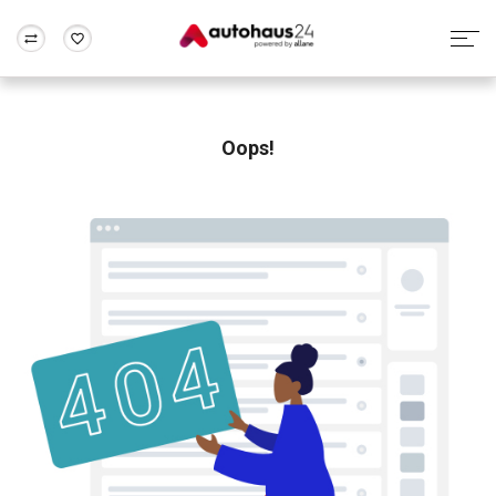
Zum Antrag
Alle Fragen & Antworten
München
Berlin
Wir bewerten dein Auto
Rund um die Inzahlungnahme
Oops!
Frankfurt
Wuppertal