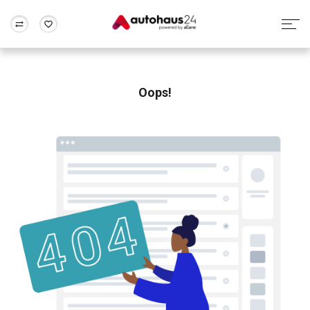
Zum Antrag
Alle Fragen & Antworten
München
Berlin
Wir bewerten dein Auto
Rund um die Inzahlungnahme
Oops!
Frankfurt
Wuppertal