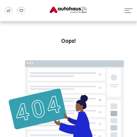
Zum Antrag
Alle Fragen & Antworten
München
Berlin
Wir bewerten dein Auto
Rund um die Inzahlungnahme
Oops!
Frankfurt
Wuppertal