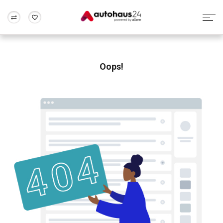
Zum Antrag
Alle Fragen & Antworten
München
Berlin
Wir bewerten dein Auto
Rund um die Inzahlungnahme
Oops!
Frankfurt
Wuppertal