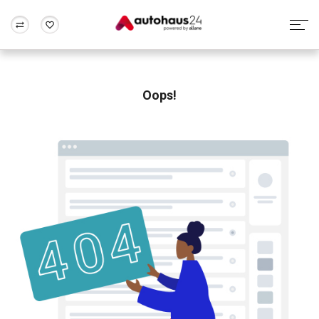
Zum Antrag
Alle Fragen & Antworten
München
Berlin
Wir bewerten dein Auto
Rund um die Inzahlungnahme
Oops!
Frankfurt
Wuppertal