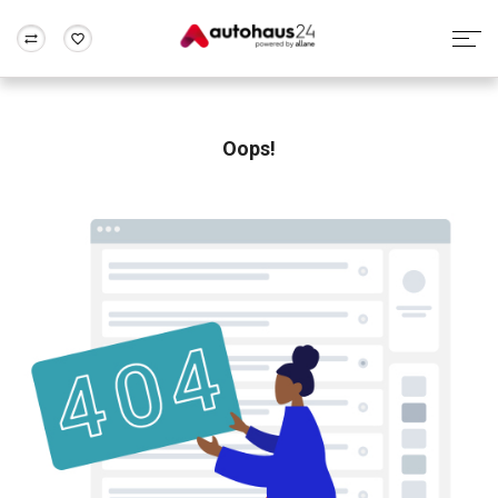
Zum Antrag
Alle Fragen & Antworten
München
Berlin
Wir bewerten dein Auto
Rund um die Inzahlungnahme
Oops!
Frankfurt
Wuppertal