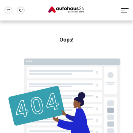
Zum Antrag
Alle Fragen & Antworten
München
Berlin
Wir bewerten dein Auto
Rund um die Inzahlungnahme
Oops!
Frankfurt
Wuppertal