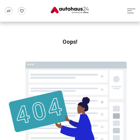
Zum Antrag
Alle Fragen & Antworten
München
Berlin
Wir bewerten dein Auto
Rund um die Inzahlungnahme
Oops!
Frankfurt
Wuppertal