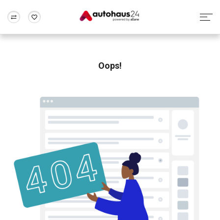
Zum Antrag
Alle Fragen & Antworten
München
Berlin
Wir bewerten dein Auto
Rund um die Inzahlungnahme
Oops!
Frankfurt
Wuppertal