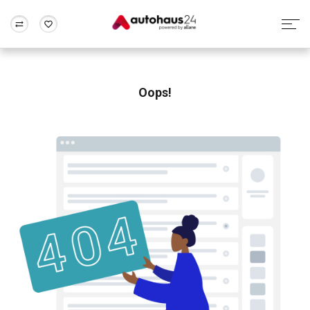
Zum Antrag
Alle Fragen & Antworten
München
Berlin
Wir bewerten dein Auto
Rund um die Inzahlungnahme
Oops!
Frankfurt
Wuppertal