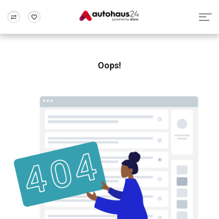
Zum Antrag
Alle Fragen & Antworten
München
Berlin
Wir bewerten dein Auto
Rund um die Inzahlungnahme
Oops!
Frankfurt
Wuppertal