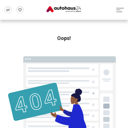
Zum Antrag
Alle Fragen & Antworten
München
Berlin
Wir bewerten dein Auto
Rund um die Inzahlungnahme
Oops!
Frankfurt
Wuppertal