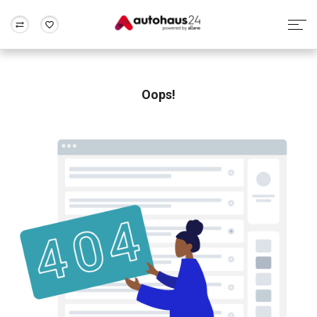
Zum Antrag
Alle Fragen & Antworten
München
Berlin
Wir bewerten dein Auto
Rund um die Inzahlungnahme
Oops!
Frankfurt
Wuppertal