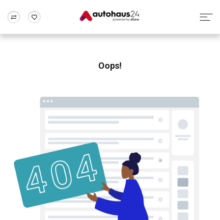
Zum Antrag
Alle Fragen & Antworten
München
Berlin
Wir bewerten dein Auto
Rund um die Inzahlungnahme
Oops!
Frankfurt
Wuppertal