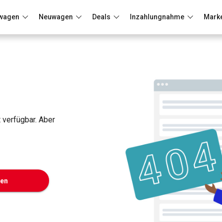
wagen
Neuwagen
Deals
Inzahlungnahme
Mark
Berlin
Frankfurt
Wuppertal
t verfügbar. Aber
ken