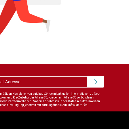
elmäßigen Newsletter von autohaus24.de mit aktuellen Informationen zu Neu-
en und Kfz-Zubehör der Allane SE, von den mit Allane SE verbundenen
sowie
Partnern
erhalten. Näheres erfahre ich in den
Datenschutzhinweisen
diese Einwilligung jederzeit mit Wirkung für die Zukunft widerrufen.